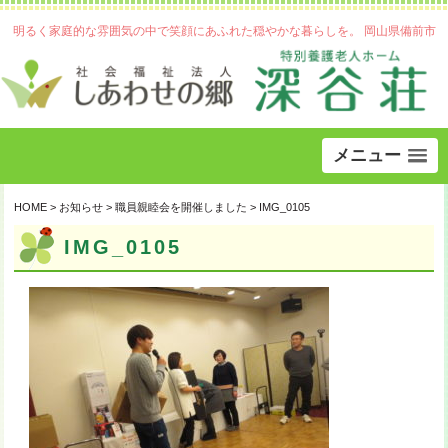
明るく家庭的な雰囲気の中で笑顔にあふれた穏やかな暮らしを。 岡山県備前市
メニュー
HOME
>
お知らせ
>
職員親睦会を開催しました
>
IMG_0105
IMG_0105