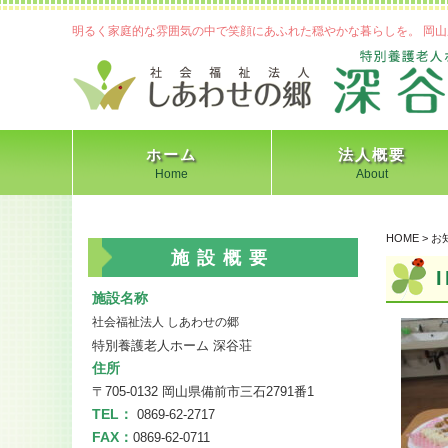
明るく家庭的な雰囲気の中で笑顔にあふれた穏やかな暮らしを。 岡山
ホーム
法人概要
Home
About
法人概要
情報開示
HOME
>
お
施設概要
施設名称
社会福祉法人 しあわせの郷
特別養護老人ホーム 深谷荘
住所
〒705-0132 岡山県備前市三石2791番1
TEL：
0869-62-2717
FAX：
0869-62-0711