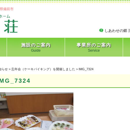
県備前市
しあわせの郷 
施設のご案内
事業所のご案内
Guide
Service
フロア全体図
お部屋案内
利用料金
デイサービスセンター バンビ
特別養護老人ホーム 深谷荘
深谷荘 居宅介護支援事業所
ショートステイ 深谷荘
知らせ
>
忘年会（ケーキバイキング）を開催しました
>
IMG_7324
IMG_7324